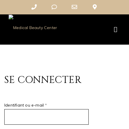
Phone
Phone
Email
Google
Number
Number
Address
Maps
for
for
calling
texting
SE CONNECTER
Obligatoire
Identifiant ou e-mail
*