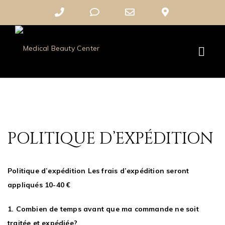
Phone
Phone
Email
Google
Number
Number
Address
Maps
for
for
calling
texting
POLITIQUE D’EXPÉDITION
Politique d’expédition Les frais d’expédition seront
appliqués 10-40 €
1. Combien de temps avant que ma commande ne soit
traitée et expédiée?