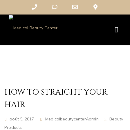
Phone
Phone
Email
Google
Number
Number
Address
Maps
for
for
calling
texting
HOW TO STRAIGHT YOUR
HAIR
août 5, 2017
MedicalbeautycenterAdmin
Beauty
Products